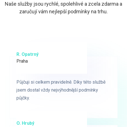
Naše služby jsou rychlé, spolehlivé a zcela zdarma a
zaručují vám nejlepší podmínky na trhu.
R. Opatrný
K. Novák
Praha
Brno
Půjčuji si celkem pravidelně. Díky této službě
Půjčuji si celkem pravidelně. Díky této službě
jsem dostal vždy nejvýhodnější podmínky
jsem dostal vždy nejvýhodnější podmínky
půjčky.
půjčky.
O. Hrubý
D. Starý