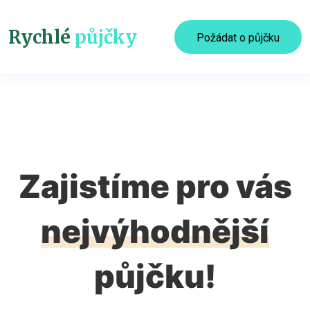
Rychlé
půjčky
Požádat o půjčku
Zajistíme pro vás
nejvýhodnější
půjčku!