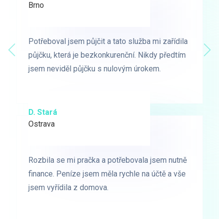
Brno
Praha
Potřeboval jsem půjčit a tato služba mi zařídila
Potřeboval jsem půjčit a tato služba mi zařídila
Předchozí
půjčku, která je bezkonkurenční. Nikdy předtím
půjčku, která je bezkonkurenční. Nikdy předtím
Dal
jsem neviděl půjčku s nulovým úrokem.
jsem neviděl půjčku s nulovým úrokem.
D. Stará
L. Milá
Ostrava
Ostrava
Rozbila se mi pračka a potřebovala jsem nutně
Rozbila se mi pračka a potřebovala jsem nutně
finance. Peníze jsem měla rychle na účtě a vše
finance. Peníze jsem měla rychle na účtě a vše
jsem vyřídila z domova.
jsem vyřídila z domova.