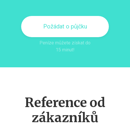
Požádat o půjčku
Peníze můžete získat do
15 minut!
Reference od
zákazníků